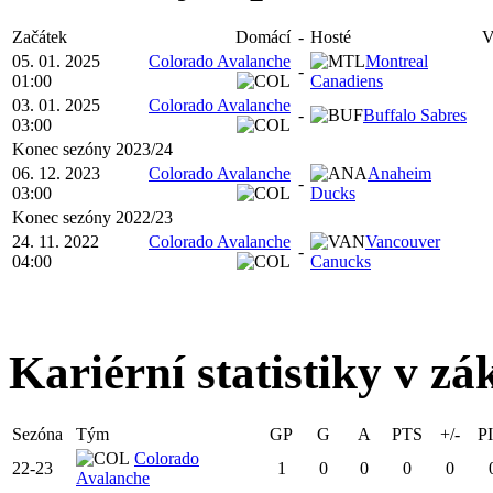
Začátek
Domácí
-
Hosté
V
05. 01. 2025
Colorado Avalanche
Montreal
-
01:00
Canadiens
03. 01. 2025
Colorado Avalanche
-
Buffalo Sabres
03:00
Konec sezóny 2023/24
06. 12. 2023
Colorado Avalanche
Anaheim
-
03:00
Ducks
Konec sezóny 2022/23
24. 11. 2022
Colorado Avalanche
Vancouver
-
04:00
Canucks
Kariérní statistiky v zá
Sezóna
Tým
GP
G
A
PTS
+/-
P
Colorado
22-23
1
0
0
0
0
Avalanche