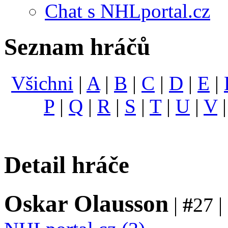
Chat s NHLportal.cz
Seznam hráčů
Všichni
|
A
|
B
|
C
|
D
|
E
|
P
|
Q
|
R
|
S
|
T
|
U
|
V
Detail hráče
Oskar Olausson
|
#
27 |