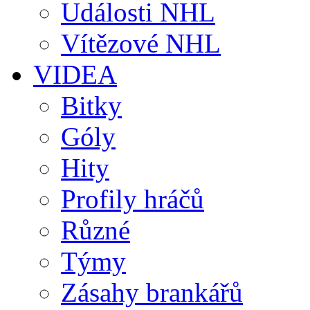
Události NHL
Vítězové NHL
VIDEA
Bitky
Góly
Hity
Profily hráčů
Různé
Týmy
Zásahy brankářů