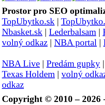
Prostor pro SEO optimaliz
TopUbytko.sk
|
TopUbytko.
Nbasket.sk
|
Lederbalsam
|
volný odkaz
|
NBA portal
|
NBA Live
|
Predám gupky
Texas Holdem
|
volný odka
odkaz
Copyright © 2010 – 2026
-