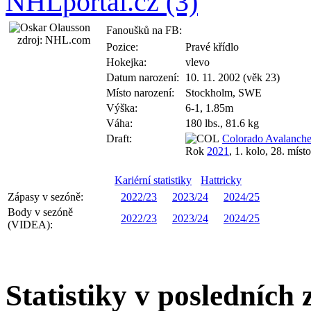
NHLportal.cz (3)
Fanoušků na FB:
zdroj: NHL.com
Pozice:
Pravé křídlo
Hokejka:
vlevo
Datum narození:
10. 11. 2002 (věk 23)
Místo narození:
Stockholm, SWE
Výška:
6-1, 1.85m
Váha:
180 lbs., 81.6 kg
Draft:
Colorado Avalanch
Rok
2021
, 1. kolo, 28. místo
Kariérní statistiky
Hattricky
Zápasy v sezóně:
2022/23
2023/24
2024/25
Body v sezóně
2022/23
2023/24
2024/25
(VIDEA):
Statistiky v posledních