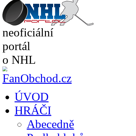
neoficiální
portál
o NHL
ÚVOD
HRÁČI
Abecedně