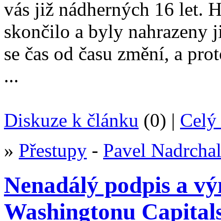
vás již nádherných 16 let.
skončilo a byly nahrazeny 
se čas od času změní, a pro
...
Diskuze k článku
(0) |
Celý 
»
Přestupy
-
Pavel Nadrcha
Nenadálý podpis a vý
Washingtonu Capital