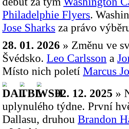
debut za tým
Washington Ca
Philadelphie Flyers
. Washin
Jose Sharks
za právo výběru
28. 01. 2026
» Změnu ve sv
Švédsko.
Leo Carlsson
a
Jo
Místo nich poletí
Marcus J
02. 12. 2025
» 
uplynulého týdne. První hv
Dallasu, druhou
Brandon H