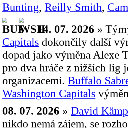
Bunting
,
Reilly Smith
,
Cam
14. 07. 2026
» Tý
Capitals
dokončily další vý
dopad jako výměna Alexe Tu
pro dva hráče z nižších lig
organizacemi.
Buffalo Sabr
Washington Capitals
výměno
08. 07. 2026
»
David Kämp
nikdo nemá zájem, se rozhod