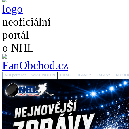
neoficiální
portál
o NHL
NHLportal.cz
WASHINGTON
HRÁČI
ČLÁNKY
ZÁPASY
TABUL