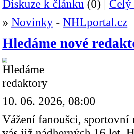
Diskuze k článku
(0) |
Celý 
»
Novinky
-
NHLportal.cz
Hledáme nové redakt
10. 06. 2026, 08:00
Vážení fanoušci, sportovní 
vás již nádherných 16 let.