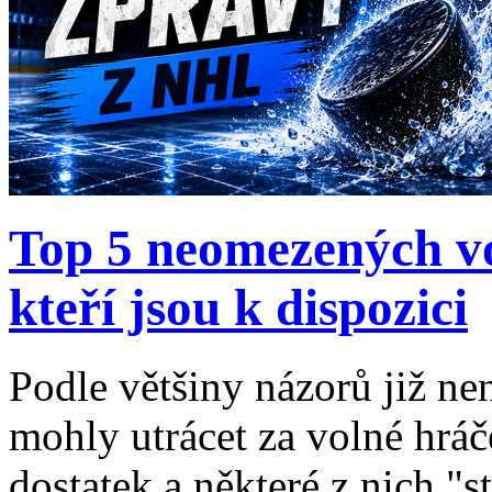
Top 5 neomezených v
kteří jsou k dispozici
Podle většiny názorů již n
mohly utrácet za volné hráče,
dostatek a některé z nich "st