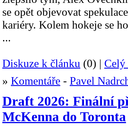
se opět objevovat spekulac
kariéry. Kolem hokeje se h
...
Diskuze k článku
(0) |
Celý 
»
Komentáře
-
Pavel Nadrc
Draft 2026: Finální 
McKenna do Toronta