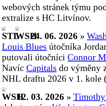
webových stránek týmu pode
extralize s HC Litvínov.
24. 06. 2026
»
Wash
Louis Blues
útočníka Jord
putovali útočníci
Connor M
Navíc
Capitals
do výměny za
NHL draftu 2026 v 1. kole (
12. 03. 2026
»
Timothy 