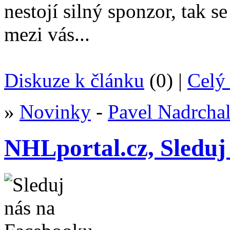
nestojí silný sponzor, tak s
mezi vás...
Diskuze k článku
(0) |
Celý 
»
Novinky
-
Pavel Nadrcha
NHLportal.cz, Sleduj