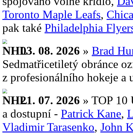
spojováno volné křídlo,
Dav
Toronto Maple Leafs
,
Chic
pak také
Philadelphia Flyer
03. 08. 2026
»
Brad Hu
Sedmatřicetiletý obránce o
z profesionálního hokeje a u
21. 07. 2026
» TOP 10 U
a dostupní -
Patrick Kane
,
L
Vladimir Tarasenko
,
John K