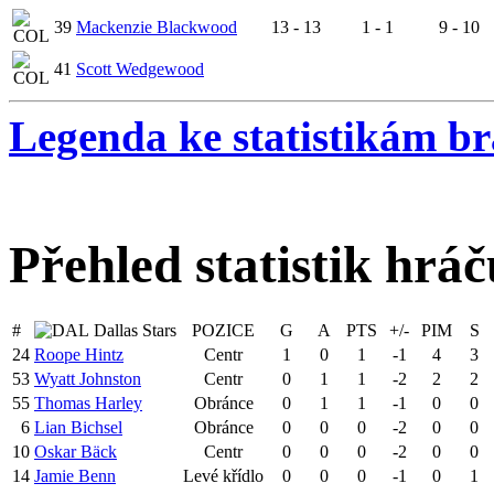
39
Mackenzie Blackwood
13 - 13
1 - 1
9 - 10
41
Scott Wedgewood
Legenda ke statistikám b
Přehled statistik hráč
#
Dallas Stars
POZICE
G
A
PTS
+/-
PIM
S
24
Roope Hintz
Centr
1
0
1
-1
4
3
53
Wyatt Johnston
Centr
0
1
1
-2
2
2
55
Thomas Harley
Obránce
0
1
1
-1
0
0
6
Lian Bichsel
Obránce
0
0
0
-2
0
0
10
Oskar Bäck
Centr
0
0
0
-2
0
0
14
Jamie Benn
Levé křídlo
0
0
0
-1
0
1