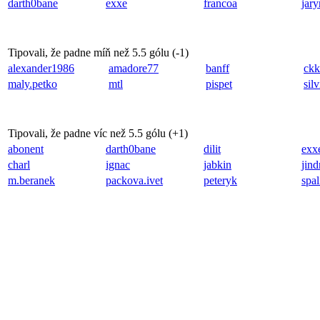
darth0bane
exxe
francoa
jary
Tipovali, že padne míň než 5.5 gólu (
-1
)
alexander1986
amadore77
banff
ckk
maly.petko
mtl
pispet
sil
Tipovali, že padne víc než 5.5 gólu (
+1
)
abonent
darth0bane
dilit
exx
charl
ignac
jabkin
jind
m.beranek
packova.ivet
peteryk
spal