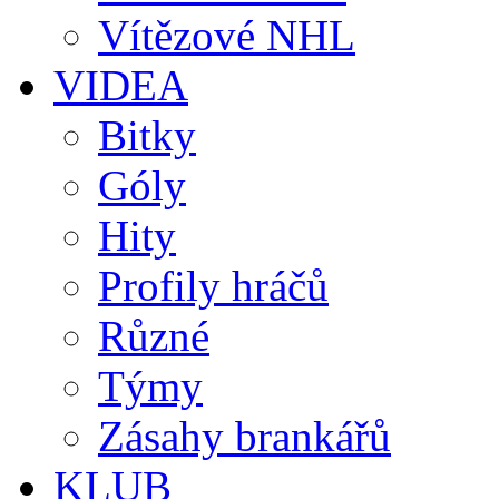
Vítězové NHL
VIDEA
Bitky
Góly
Hity
Profily hráčů
Různé
Týmy
Zásahy brankářů
KLUB