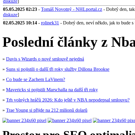
diskuze
]
05.05.2025 02:23
-
Tomáš Novotný - NHLportal.cz
- Dobrý den, tak
diskuze
]
02.05.2025 10:14
-
rolinek31
- Dobrý den, neví někdo, jak to bude s 
Poslední články z Nba
»
Davis s Wizards o nové smlouvě nejedná
»
Suns si pojistili o další tři roky služby Dillona Brookse
»
Co bude se Zachem LaVinem?
»
Mavericks si pojistili Marschalla na další tři roky
»
Trh volných hráčů 2026: Kdo ještě v NBA nepodepsal smlouvu?
»
Trae Young si přijde na 212 milionů dolarů
Prostor pro SEO optimaliz