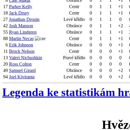
8
Cale Makar
Obránce
0
1
1
+1
17
Parker Kelly
Centr
0
1
1
+1
18
Jack Drury
Centr
0
1
1
+1
27
Jonathan Drouin
Levé křídlo
0
1
1
0
42
Josh Manson
Obránce
0
1
1
+2
55
Ryan Lindgren
Obránce
0
1
1
+1
88
Martin Necas
Centr
0
1
1
+1
6
Erik Johnson
Obránce
0
0
0
+1
11
Brock Nelson
Centr
0
0
0
+1
13
Valeri Nichushkin
Pravé křídlo
0
0
0
0
20
Ross Colton
Centr
0
0
0
0
49
Samuel Girard
Obránce
0
0
0
+2
94
Joel Kiviranta
Levé křídlo
0
0
0
+2
Legenda ke statistikám h
Hvěz