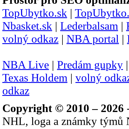
TopUbytko.sk
|
TopUbytko.
Nbasket.sk
|
Lederbalsam
|
volný odkaz
|
NBA portal
|
NBA Live
|
Predám gupky
Texas Holdem
|
volný odka
odkaz
Copyright © 2010 – 2026
-
NHL, loga a známky týmů 