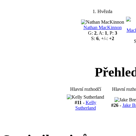
1. Hvězda
Nathan MacKinnon
Mack
G:
2
, A:
1
, P:
3
S:
6
, +/-:
+2
Přehle
Hlavní rozhodčí
Hlavní rozh
#11 -
Kelly
#26 -
Jake B
Sutherland