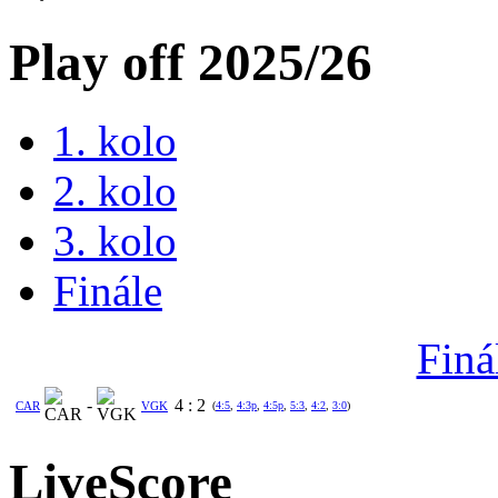
Play off 2025/26
1. kolo
2. kolo
3. kolo
Finále
Finá
-
4
:
2
CAR
VGK
(
4:5
,
4:3p
,
4:5p
,
5:3
,
4:2
,
3:0
)
LiveScore