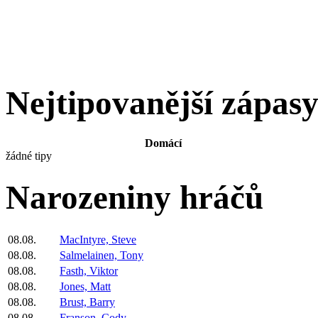
Nejtipovanější zápas
Domácí
žádné tipy
Narozeniny hráčů
08.08.
MacIntyre, Steve
08.08.
Salmelainen, Tony
08.08.
Fasth, Viktor
08.08.
Jones, Matt
08.08.
Brust, Barry
08.08.
Franson, Cody