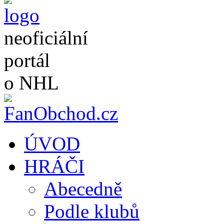
neoficiální
portál
o NHL
ÚVOD
HRÁČI
Abecedně
Podle klubů