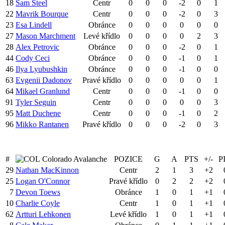
18
Sam Steel
Centr
0
0
0
-2
0
1
22
Mavrik Bourque
Centr
0
0
0
-2
0
3
23
Esa Lindell
Obránce
0
0
0
0
0
0
27
Mason Marchment
Levé křídlo
0
0
0
0
2
3
28
Alex Petrovic
Obránce
0
0
0
-2
0
1
44
Cody Ceci
Obránce
0
0
0
-1
0
1
46
Ilya Lyubushkin
Obránce
0
0
0
-1
0
0
63
Evgenii Dadonov
Pravé křídlo
0
0
0
0
0
1
64
Mikael Granlund
Centr
0
0
0
-1
0
0
91
Tyler Seguin
Centr
0
0
0
0
0
3
95
Matt Duchene
Centr
0
0
0
-1
0
2
96
Mikko Rantanen
Pravé křídlo
0
0
0
-2
0
3
#
Colorado Avalanche
POZICE
G
A
PTS
+/-
P
29
Nathan MacKinnon
Centr
2
1
3
+2
25
Logan O'Connor
Pravé křídlo
0
2
2
+2
7
Devon Toews
Obránce
1
0
1
+1
10
Charlie Coyle
Centr
1
0
1
+1
62
Artturi Lehkonen
Levé křídlo
1
0
1
+1