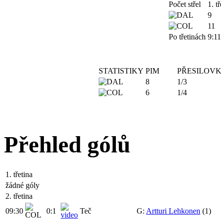
Počet střel
1. tř
9
11
Po třetinách
9:11
STATISTIKY
PIM
PŘESILOV
8
1/3
6
1/4
Přehled gólů
1. třetina
žádné góly
2. třetina
09:30
0:1
Teč
G:
Artturi Lehkonen
(1)