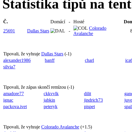
Statistika tipů na ten
Č.
Domácí
-
Hosté
Dom
Colorado
25691
Dallas Stars
-
Avalanche
Tipovali, že vyhraje
Dallas Stars
(
-1
)
alexander1986
banff
charl
ica
silvia7
Tipovali, že zápas skončí remízou (
-1
)
amadore77
ckkvvlk
dilit
gan
ignac
jabkin
jindrich73
juv
packova.ivet
peteryk
pispet
spal
Tipovali, že vyhraje
Colorado Avalanche
(
+1.5
)