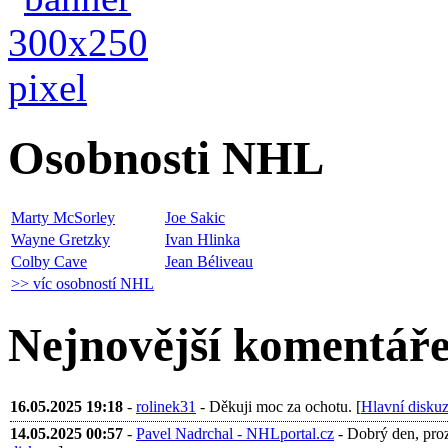
Osobnosti NHL
Marty McSorley
Joe Sakic
Wayne Gretzky
Ivan Hlinka
Colby Cave
Jean Béliveau
>> víc osobností NHL
Nejnovější komentář
16.05.2025 19:18
-
rolinek31
- Děkuji moc za ochotu. [
Hlavní disku
14.05.2025 00:57
-
Pavel Nadrchal - NHLportal.cz
- Dobrý den, proza