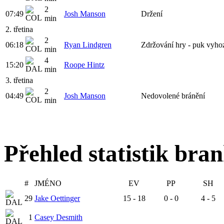
2
07:49
Josh Manson
Držení
min
2. třetina
2
06:18
Ryan Lindgren
Zdržování hry - puk vyhoz
min
4
15:20
Roope Hintz
min
3. třetina
2
04:49
Josh Manson
Nedovolené bránění
min
Přehled statistik bra
#
JMÉNO
EV
PP
SH
29
Jake Oettinger
15 - 18
0 - 0
4 - 5
1
Casey Desmith