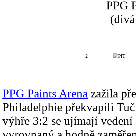
PPG P
(divá
2
PPG Paints Arena
zažila pře
Philadelphie překvapili Tuč
výhře 3:2 se ujímají vedení 
vyrovnaný a hodně zaměřený