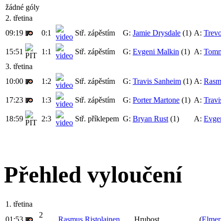
žádné góly
2. třetina
09:19
0:1
Stř. zápěstím
G:
Jamie Drysdale
(1)
A:
Trevo
15:51
1:1
Stř. zápěstím
G:
Evgeni Malkin
(1)
A:
Tomm
3. třetina
10:00
1:2
Stř. zápěstím
G:
Travis Sanheim
(1)
A:
Rasmu
17:23
1:3
Stř. zápěstím
G:
Porter Martone
(1)
A:
Trav
18:59
2:3
Stř. příklepem
G:
Bryan Rust
(1)
A:
Evge
Přehled vyloučení
1. třetina
2
01:53
Rasmus Ristolainen
Hrubost
(
Elmer