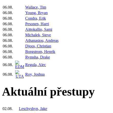
06.08.
Wallace, Tim
06.08.
Young, Bryan
06.08.
Condra, Erik
06.08.
Pesonen, Harri
06.08.
Aittokallio, Sami
06.08.
Michalek, Steve
06.08.
Athanasiou, Andreas
06.08.
Djoos, Christian
06.08.
Borgstrom, Henrik
06.08.
Rymsha, Drake
06.08.
Regula, Alec
06.08.
Roy, Joshua
Aktuální přestupy
02.08.
Leschyshyn, Jake