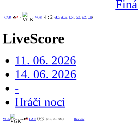
Finá
-
4
:
2
CAR
VGK
(
4:5
,
4:3p
,
4:5p
,
5:3
,
4:2
,
3:0
)
LiveScore
11. 06. 2026
14. 06. 2026
-
Hráči noci
-
0
:
3
VGK
CAR
(0:1, 0:1, 0:1)
Review