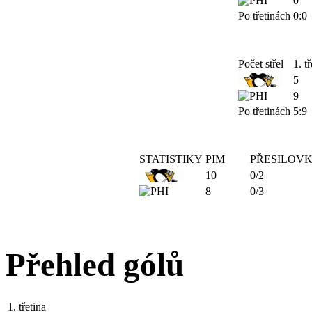
0
Po třetinách
0:0
Počet střel
1. tř
5
9
Po třetinách
5:9
STATISTIKY
PIM
PŘESILOV
10
0/2
8
0/3
Přehled gólů
1. třetina