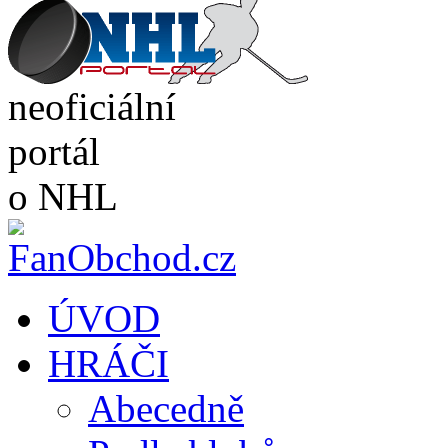
neoficiální
portál
o NHL
ÚVOD
HRÁČI
Abecedně