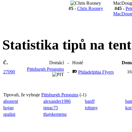
#5 -
Chris Rooney
#45 -
Pet
MacDouga
Statistika tipů na ten
Č.
Domácí
-
Hosté
Domá
Pittsburgh Penguins
27090
-
16
Philadelphia Flyers
Tipovali, že vyhraje
Pittsburgh Penguins
(
-1
)
abonent
alexander1986
banff
bat
hojan
ignac75
johnny
kor
spalini
thajskemenu