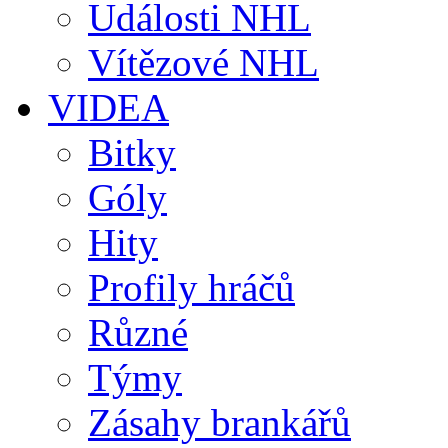
Události NHL
Vítězové NHL
VIDEA
Bitky
Góly
Hity
Profily hráčů
Různé
Týmy
Zásahy brankářů