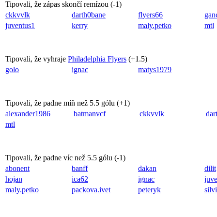
Tipovali, že zápas skončí remízou (
-1
)
ckkvvlk
darth0bane
flyers66
gan
juventus1
kerry
maly.petko
mtl
Tipovali, že vyhraje
Philadelphia Flyers
(
+1.5
)
golo
ignac
matys1979
Tipovali, že padne míň než 5.5 gólu (
+1
)
alexander1986
batmanvcf
ckkvvlk
dar
mtl
Tipovali, že padne víc než 5.5 gólu (
-1
)
abonent
banff
dakan
dilit
hojan
ica62
ignac
juv
maly.petko
packova.ivet
peteryk
silv