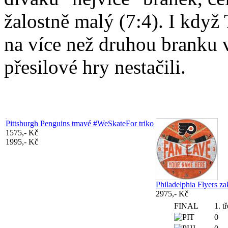
žalostně malý (7:4). I když 
na více než druhou branku 
přesilové hry nestačili.
Pittsburgh Penguins tmavé #WeSkateFor triko
1575,- Kč
1995,- Kč
Philadelphia Flyers z
2975,- Kč
FINAL
1. tř
0