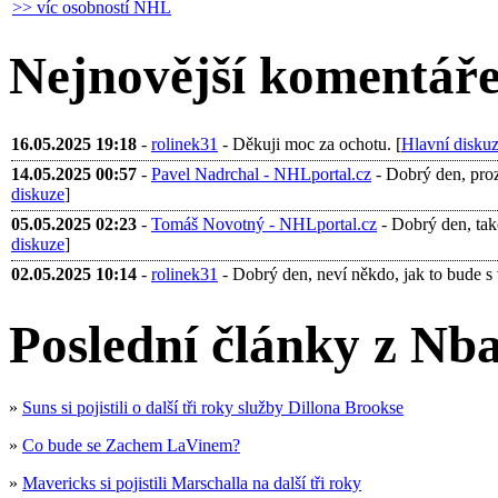
>> víc osobností NHL
Nejnovější komentář
16.05.2025 19:18
-
rolinek31
- Děkuji moc za ochotu. [
Hlavní disku
14.05.2025 00:57
-
Pavel Nadrchal - NHLportal.cz
- Dobrý den, proza
diskuze
]
05.05.2025 02:23
-
Tomáš Novotný - NHLportal.cz
- Dobrý den, tak
diskuze
]
02.05.2025 10:14
-
rolinek31
- Dobrý den, neví někdo, jak to bude s 
Poslední články z Nba
»
Suns si pojistili o další tři roky služby Dillona Brookse
»
Co bude se Zachem LaVinem?
»
Mavericks si pojistili Marschalla na další tři roky