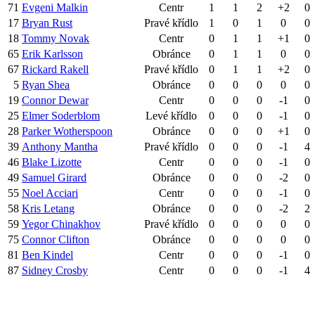
71
Evgeni Malkin
Centr
1
1
2
+2
0
17
Bryan Rust
Pravé křídlo
1
0
1
0
0
18
Tommy Novak
Centr
0
1
1
+1
0
65
Erik Karlsson
Obránce
0
1
1
0
0
67
Rickard Rakell
Pravé křídlo
0
1
1
+2
0
5
Ryan Shea
Obránce
0
0
0
0
0
19
Connor Dewar
Centr
0
0
0
-1
0
25
Elmer Soderblom
Levé křídlo
0
0
0
-1
0
28
Parker Wotherspoon
Obránce
0
0
0
+1
0
39
Anthony Mantha
Pravé křídlo
0
0
0
-1
4
46
Blake Lizotte
Centr
0
0
0
-1
0
49
Samuel Girard
Obránce
0
0
0
-2
0
55
Noel Acciari
Centr
0
0
0
-1
0
58
Kris Letang
Obránce
0
0
0
-2
2
59
Yegor Chinakhov
Pravé křídlo
0
0
0
0
0
75
Connor Clifton
Obránce
0
0
0
0
0
81
Ben Kindel
Centr
0
0
0
-1
0
87
Sidney Crosby
Centr
0
0
0
-1
4