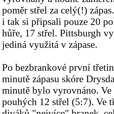
poměr střel za celý(!) zápas
i tak si připsali pouze 20 p
hůře, 17 střel. Pittsburgh v
jediná využitá v zápase.
Po bezbrankové první třetině
minutě zápasu skóre Drysdal
minutě bylo vyrovnáno. Ve d
pouhých 12 střel (5:7). Ve tř
diváků "nejvíce" branek, cel