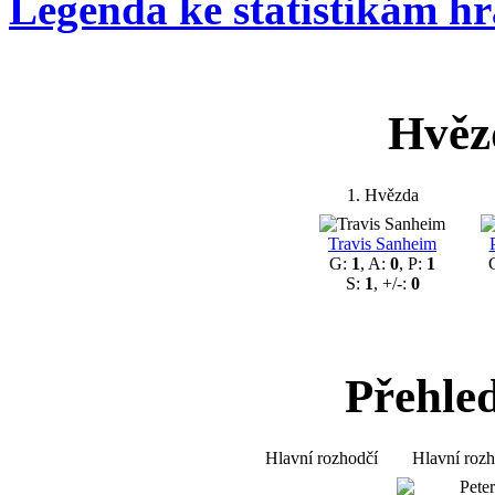
Legenda ke statistikám h
Hvěz
1. Hvězda
Travis Sanheim
G:
1
, A:
0
, P:
1
S:
1
, +/-:
0
Přehle
Hlavní rozhodčí
Hlavní rozh