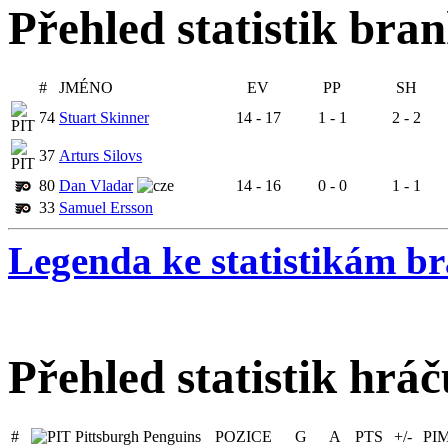
Přehled statistik bra
#
JMÉNO
EV
PP
SH
74
Stuart Skinner
14 - 17
1 - 1
2 - 2
37
Arturs Silovs
80
Dan Vladar
14 - 16
0 - 0
1 - 1
33
Samuel Ersson
Legenda ke statistikám b
Přehled statistik hráč
#
Pittsburgh Penguins
POZICE
G
A
PTS
+/-
PI