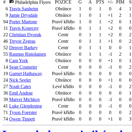
#
POZICE
G
A
PTS
+/-
PIM
S
Philadelphia Flyers
6
Travis Sanheim
Obránce
1
0
1
0
4
1
9
Jamie Drysdale
Obránce
1
0
1
+1
2
1
94
Porter Martone
Pravé křídlo
1
0
1
+2
0
1
11
Travis Konecny
Pravé křídlo
0
1
1
+2
0
0
22
Christian Dvorak
Centr
0
1
1
+2
0
2
46
Trevor Zegras
Centr
0
1
1
+1
0
2
52
Denver Barkey
Centr
0
1
1
0
0
1
55
Rasmus Ristolainen
Obránce
0
1
1
-1
2
1
8
Cam York
Obránce
0
0
0
+1
0
1
14
Sean Couturier
Centr
0
0
0
-1
0
2
19
Garnet Hathaway
Pravé křídlo
0
0
0
0
0
0
24
Nick Seeler
Obránce
0
0
0
+1
0
0
27
Noah Cates
Levé křídlo
0
0
0
-1
0
2
36
Emil Andrae
Obránce
0
0
0
0
0
1
39
Matvei Michkov
Pravé křídlo
0
0
0
-1
0
0
41
Luke Glendening
Centr
0
0
0
-1
0
0
71
Tyson Foerster
Pravé křídlo
0
0
0
0
0
2
74
Owen Tippett
Pravé křídlo
0
0
0
+1
0
3