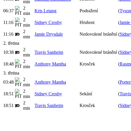
min
2
06:37
Kris Letang
Podražení
(
Tyson
min
2
11:16
Sidney Crosby
Hrubost
(
Jamie
min
2
11:16
Jamie Drysdale
Nedovolené bránění
(
Sidne
min
2. třetina
2
10:38
Travis Sanheim
Nedovolené bránění
(
Sidne
min
2
18:48
Anthony Mantha
Krosček
(
Rasmu
min
3. třetina
2
03:48
Anthony Mantha
(
Porte
min
2
18:51
Sidney Crosby
Sekání
(
Travi
min
2
18:51
Travis Sanheim
Krosček
(
Sidne
min