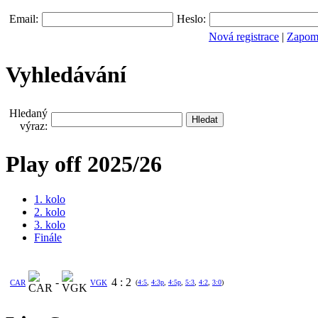
Email:
Heslo:
Nová registrace
|
Zapomn
Vyhledávání
Hledaný
výraz:
Play off 2025/26
1. kolo
2. kolo
3. kolo
Finále
-
4
:
2
CAR
VGK
(
4:5
,
4:3p
,
4:5p
,
5:3
,
4:2
,
3:0
)