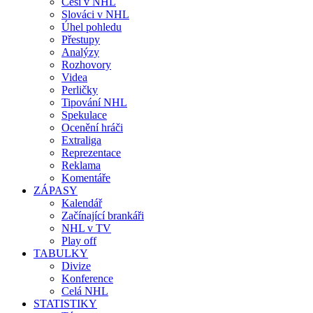
Češi v NHL
Slováci v NHL
Úhel pohledu
Přestupy
Analýzy
Rozhovory
Videa
Perličky
Tipování NHL
Spekulace
Ocenění hráči
Extraliga
Reprezentace
Reklama
Komentáře
ZÁPASY
Kalendář
Začínající brankáři
NHL v TV
Play off
TABULKY
Divize
Konference
Celá NHL
STATISTIKY