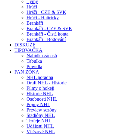
Týmy
Hráči
Hráči - CZE & SVK
Hráči - Hattricky
Brankáři
Brankáři - CZE & SVK
Brankáři - Čistá konta
Brankáři - Bodování
DISKUZE
TIPOVAČKA
Nabídka zápasů
Tabulka
Pravidla
FAN ZÓNA
NHL poradna
Draft NHL - Historie
Filmy o hokeji
Historie NHL
Osobnosti NHL
Pojmy NHL
Preview sezóny
Stadióny NHL
Trofeje NHL
Události NHL
Vítězové NHL