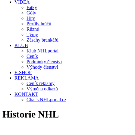
VIDEA
Bitky
Góly
Hity
Profily hráčů
Různé
Týmy
Zásahy brankářů
KLUB
Klub NHLportal
Ceník
Podmínky členství
Výhody členství
E-SHOP
REKLAMA
Ceník reklamy
Výměna odkazů
KONTAKT
Chat s NHLportal.cz
Historie NHL